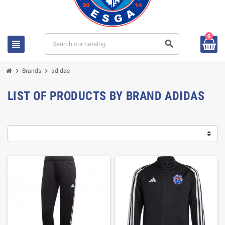
0
view_headline
search
chevron_right
chevron_right
Brands
adidas
LIST OF PRODUCTS BY BRAND ADIDAS