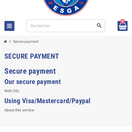
0
view_headline
search
chevron_right
Secure payment
SECURE PAYMENT
Secure payment
Our secure payment
With SSL
Using Visa/Mastercard/Paypal
About this service